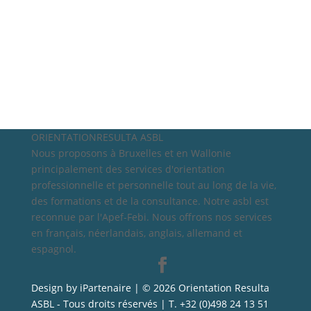
ORIENTATIONRESULTA ASBL
Nous proposons à Bruxelles et en Wallonie
principalement des services d'orientation
professionnelle et personnelle tout au long de la vie,
des formations et de la consultance. Notre asbl est
reconnue par l'Apef-Febi. Nous offrons nos services
en français, néerlandais, anglais, allemand et
espagnol.
Design by iPartenaire | © 2026 Orientation Resulta
ASBL - Tous droits réservés | T. +32 (0)498 24 13 51