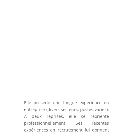
Claire Lorea
Bilan de compétences, Carrière,
Etudes, Scolaire
Traductrice de formation, Claire est
certifiée en orientation scolaire et
professionnelle ainsi qu'en
Ennéagramme.
Elle possède une longue expérience en
entreprise (divers secteurs, postes variés).
A deux reprises, elle se réoriente
professionnellement. Ses récentes
expériences en recrutement lui donnent