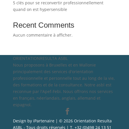
5 clés pour se reconvertir professionnellement
quand on est hypersensible
Recent Comments
Aucun commentaire à afficher.
ORIENTATIONRESULTA ASBL
Nous proposons à Bruxelles et en Wallonie
principalement des services d'orientation
professionnelle et personnelle tout au long de la vie,
des formations et de la consultance. Notre asbl est
reconnue par l'Apef-Febi. Nous offrons nos services
en français, néerlandais, anglais, allemand et
espagnol.
Design by iPartenaire | © 2026 Orientation Resulta
ASBL - Tous droits réservés | T. +32 (0)498 24 13 51