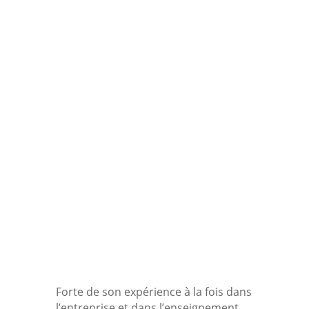
Bénédicte Vanden
Bossche
Bilan de compétences, Carrière,
Coaching, Etudes, Scolaire
Ancienne directrice commerciale et
enseignante, Bénédicte est
sophrologue et certifiée en
ennéagramme, en MBTI, en
orientation scolaire et
professionnelle (Halin Prémont
Enneagram) ainsi qu'en PNL (Spiral
Academy).
Forte de son expérience à la fois dans
l’entreprise et dans l’enseignement,