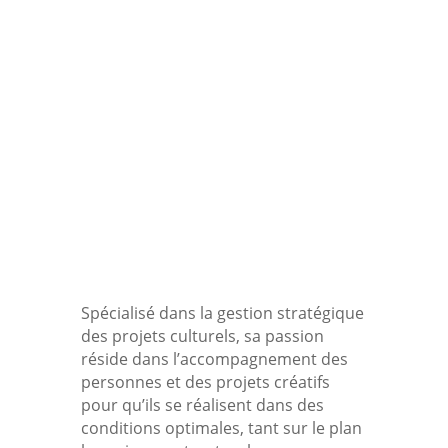
Bilan de Compétences, Coaching
Actif dans le milieu de la culture et
des échanges internationaux depuis
plus de 30 ans, Michel est
consultant, facilitateur, coach et
formateur indépendant basé à
Bruxelles, également disponible
online.
Spécialisé dans la gestion stratégique
des projets culturels, sa passion
réside dans l’accompagnement des
personnes et des projets créatifs
pour qu’ils se réalisent dans des
conditions optimales, tant sur le plan