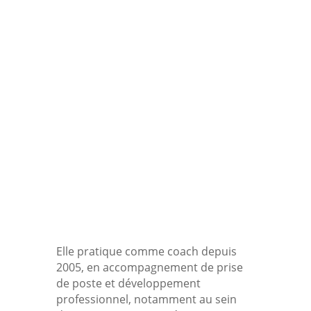
Nathalie sylvestre
Bilan de Compétences, Carrière,
Coaching
Nathalie est titulaire d’un master en
psychologie et elle dispose d’une
longue expérience en tant que
psychologue, psychothérapeute,
coach et superviseuse de coachs.
Elle pratique comme coach depuis
2005, en accompagnement de prise
de poste et développement
professionnel, notamment au sein