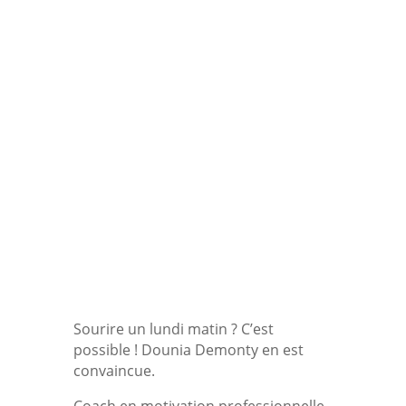
digitaux en multinationales, elle a
choisi de suivre sa passion pour
l’humain et de se former au
coaching professionnel. Depuis
2018, elle accompagne celles et ceux
qui veulent donner du sens à leur
vie professionnelle et s’épanouir
dans leur métier.
Sourire un lundi matin ? C’est
possible ! Dounia Demonty en est
convaincue.
Coach en motivation professionnelle